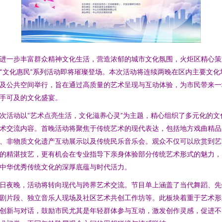
进一步丰富群众精神文化生活，营造浓郁的城市文化氛围，火炬区精心策
“文化惠民”系列活动即将璀璨登场。本次活动将连续两晚在区内主要文化
及公共空间举行，旨在通过高质量的艺术呈现与互动体验，为市民带来一
手可及的文化盛宴。
次活动以“艺术点亮生活，文化滋养心灵”为主题，精心组织了多元化的文
术交流内容。首晚活动将聚焦于传统艺术的现代表达，包括地方戏曲精品
、非物质文化遗产互动展示以及传统民乐音乐会。观众不仅可以欣赏到艺
的精湛技艺，更有机会在专业指导下亲身体验部分传统艺术形式的魅力，
中华优秀传统文化的深厚底蕴与时代活力。
日夜晚，活动将转向现代与跨界艺术交流。节目单上涵盖了当代舞蹈、先
剧片段、独立音乐人现场及社区艺术共创工作坊等。此板块着重于艺术形
创新与对话，鼓励市民尤其是年轻群体参与互动，激发创作灵感，促进不