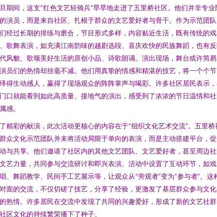
旦期间，这支“红色文艺轻骑兵”早早地走进了五里桥社区。他们并非专业
的演员，而是来自社区、扎根于群众的文艺爱好者与骨干。作为示范团队
们经过长期的排练与磨合，节目形式多样，内容贴近生活，既有传统的戏
、歌舞表演，如充满江南韵味的越剧选段、喜庆欢快的民族舞蹈，也有反
代风貌、歌颂美好生活的原创小品、诗歌朗诵。演出现场，舞台或许简易
演员们的热情却丝毫不减。他们用真挚的情感和精湛的技艺，将一个个节
绎得生动感人，赢得了现场观众的阵阵掌声与喝彩。许多社区居民表示，
门口就能看到如此高质量、接地气的演出，感受到了浓浓的节日温情和社
属感。
了精彩的献演，此次活动更核心的内容在于“组织文化艺术交流”。五里桥
群众文化示范团队并未将活动局限于单向的表演，而是主动搭建平台，促
动与共享。他们邀请了社区内的其他文艺团队、文艺爱好者，甚至周边社
文艺力量，共同参与交流研讨和即兴表演。活动中设置了互动环节，如戏
唱、舞蹈教学、民间手工艺展示等，让观众从“旁观者”变为“参与者”。这
对面的交流，不仅切磋了技艺，分享了经验，更激发了基层群众参与文化
的热情。许多居民在交流中发现了共同的兴趣爱好，形成了新的文艺社群
社区文化的持续繁荣播下了种子。