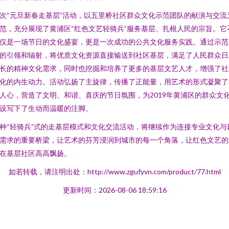
次“元旦新春走基层”活动，以五里桥社区群众文化示范团队的献演与交流
范，充分展现了黄浦区“红色文艺轻骑兵”服务基层、扎根人民的宗旨。它
仅是一场节日的文化盛宴，更是一次成功的公共文化服务实践。通过示范
的引领和辐射，将优质文化资源直接输送到社区基层，满足了人民群众日
长的精神文化需求，同时也挖掘和培养了更多的基层文艺人才，增强了社
化的内生动力。活动弘扬了主旋律，传播了正能量，用艺术的形式凝聚了
人心，营造了文明、和谐、喜庆的节日氛围，为2019年黄浦区的群众文
设写下了生动而温暖的注脚。
种“轻骑兵”式的走基层模式和文化交流活动，将继续作为连接专业文化与
需求的重要桥梁，让艺术的芬芳浸润到城市的每一个角落，让红色文艺的
在基层社区高高飘扬。
如若转载，请注明出处：http://www.zgufyvn.com/product/77.html
更新时间：2026-08-06 18:59:16