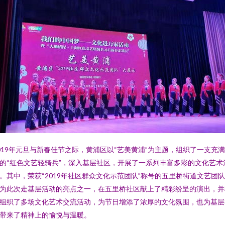
019年元旦与新春佳节之际，黄浦区以“艺美黄浦”为主题，组织了一支充
的“红色文艺轻骑兵”，深入基层社区，开展了一系列丰富多彩的文化艺术
。其中，荣获“2019年社区群众文化示范团队”称号的五里桥街道文艺团
为此次走基层活动的亮点之一，在五里桥社区献上了精彩纷呈的演出，并
组织了多场文化艺术交流活动，为节日增添了浓厚的文化氛围，也为基层
带来了精神上的愉悦与温暖。