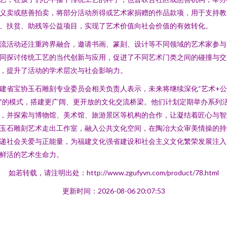
义卖或慈善拍卖，将部分活动所得或艺术家捐赠的作品款项，用于支持教
、扶贫、助残等公益项目，实现了艺术价值向社会价值的有效转化。
流活动还注重跨界融合，邀请书画、篆刻、设计等不同领域的艺术家参与
同探讨传统工艺的当代创新与应用，促进了不同艺术门类之间的碰撞与交
，提升了活动的学术层次与社会影响力。
建省宝协玉石雕刻专业委员会相关负责人表示，未来将继续深化“艺术+公
”的模式，搭建更广阔、更开放的文化交流桥梁。他们计划定期举办系列
，并探索与博物馆、美术馆、旅游景区等机构的合作，让凝结着匠心与智
玉石雕刻艺术走出工作室，融入公共文化空间，在陶冶大众审美情操的持
递社会关爱与正能量，为福建文化强省建设和社会主义文化繁荣发展注入
鲜活的艺术生命力。
如若转载，请注明出处：http://www.zgufyvn.com/product/78.html
更新时间：2026-08-06 20:07:53