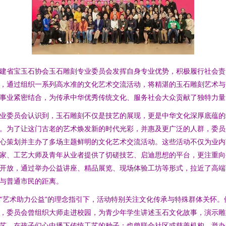
建省宝玉石协会玉石雕刻专业委员会发挥自身专业优势，积极履行社会责
，通过组织一系列高水准的文化艺术交流活动，将精湛的玉石雕刻艺术与
事业紧密结合，为传承中华优秀传统文化、服务社会大众贡献了独特力量
业委员会认识到，玉石雕刻不仅是技艺的展现，更是中华文化深厚底蕴的
。为了让这门古老的艺术焕发新的时代光彩，并惠及更广泛的人群，委员
心策划并主办了多场主题鲜明的文化艺术交流活动。这些活动不仅为业内
家、工艺大师及青年从业者提供了切磋技艺、启迪思想的平台，更注重向
开放，通过举办公益讲座、精品展览、现场体验工坊等形式，拉近了高端
与普通市民的距离。
“艺术助力公益”的理念指引下，活动特别关注文化传承与特殊群体关怀。
，委员会曾组织大师走进校园，为青少年学生讲述玉石文化故事，演示雕
艺，在孩子们心中播下传统工艺的种子；也曾联合社区或慈善机构，举办