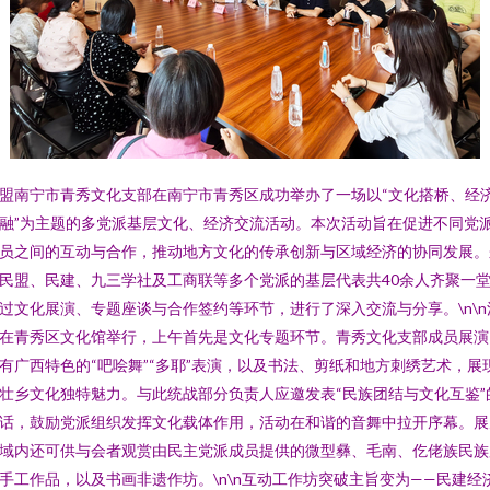
盟南宁市青秀文化支部在南宁市青秀区成功举办了一场以“文化搭桥、经
融”为主题的多党派基层文化、经济交流活动。本次活动旨在促进不同党
员之间的互动与合作，推动地方文化的传承创新与区域经济的协同发展。
民盟、民建、九三学社及工商联等多个党派的基层代表共40余人齐聚一
过文化展演、专题座谈与合作签约等环节，进行了深入交流与分享。\n\n
在青秀区文化馆举行，上午首先是文化专题环节。青秀文化支部成员展演
有广西特色的“吧哙舞”“多耶”表演，以及书法、剪纸和地方刺绣艺术，展
壮乡文化独特魅力。与此统战部分负责人应邀发表“民族团结与文化互鉴”
话，鼓励党派组织发挥文化载体作用，活动在和谐的音舞中拉开序幕。展
域内还可供与会者观赏由民主党派成员提供的微型彝、毛南、仡佬族民族
手工作品，以及书画非遗作坊。\n\n互动工作坊突破主旨变为——民建经