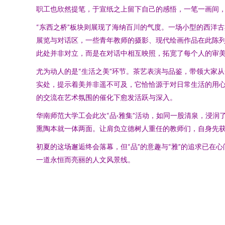
职工也欣然提笔，于宣纸之上留下自己的感悟，一笔一画间
“东西之桥”板块则展现了海纳百川的气度。一场小型的西洋
展览与对话区，一些青年教师的摄影、现代绘画作品在此陈
此处并非对立，而是在对话中相互映照，拓宽了每个人的审
尤为动人的是“生活之美”环节。茶艺表演与品鉴，带领大家
实处，提示着美并非遥不可及，它恰恰源于对日常生活的用
的交流在艺术氛围的催化下愈发活跃与深入。
华南师范大学工会此次“品·雅集”活动，如同一股清泉，浸
熏陶本就一体两面。让肩负立德树人重任的教师们，自身先
初夏的这场邂逅终会落幕，但“品”的意趣与“雅”的追求已
一道永恒而亮丽的人文风景线。