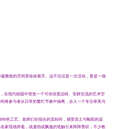
静谧雅致的空间里徐徐展开。这不仅仅是一次活动，更是一场
络，在现代校园中营造一个可供深度品味、安静交流的艺术空
瞬间将参与者从日常的繁忙节奏中抽离，步入一个专注审美与
岭南特色工艺。老师们在指尖的流转间，感受泥土与釉彩的温
画名家现场挥毫，或遒劲或飘逸的笔触引来阵阵赞叹；不少教