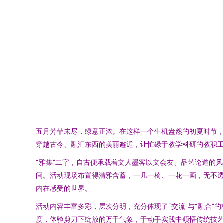
五月芳菲未尽，绿意正浓。在这样一个生机盎然的初夏时节，
穿越古今、融汇东西的美丽邂逅，让忙碌于教学科研的教职
“雅集”二字，自古便承载着文人墨客以文会友、品艺论道的
间。活动现场布置得清雅含蓄，一几一椅、一花一画，无不
内在感受的世界。
活动内容丰富多彩，层次分明，充分体现了“交流”与“融合”
度，体验剪刀下绽放的万千气象，于动手实践中领悟传统技