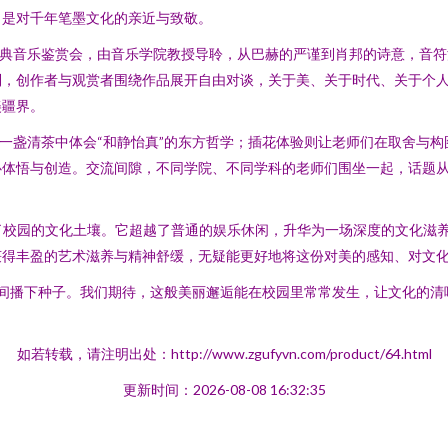
，是对千年笔墨文化的亲近与致敬。
古典音乐鉴赏会，由音乐学院教授导聆，从巴赫的严谨到肖邦的诗意，音
列，创作者与观赏者围绕作品展开自由对谈，关于美、关于时代、关于个
美疆界。
从一盏清茶中体会“和静怡真”的东方哲学；插花体验则让老师们在取舍与
心体悟与创造。交流间隙，不同学院、不同学科的老师们围坐一起，话题
润了校园的文化土壤。它超越了普通的娱乐休闲，升华为一场深度的文化滋
获得丰盈的艺术滋养与精神舒缓，无疑能更好地将这份对美的感知、对文
在心间播下种子。我们期待，这般美丽邂逅能在校园里常常发生，让文化的
如若转载，请注明出处：http://www.zgufyvn.com/product/64.html
更新时间：2026-08-08 16:32:35