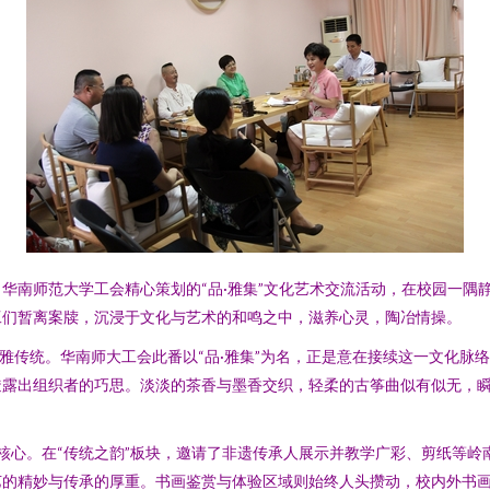
华南师范大学工会精心策划的“品·雅集”文化艺术交流活动，在校园一隅
工们暂离案牍，沉浸于文化与艺术的和鸣之中，滋养心灵，陶冶情操。
风雅传统。华南师大工会此番以“品·雅集”为名，正是意在接续这一文化脉
透露出组织者的巧思。淡淡的茶香与墨香交织，轻柔的古筝曲似有似无，
的核心。在“传统之韵”板块，邀请了非遗传承人展示并教学广彩、剪纸等
艺的精妙与传承的厚重。书画鉴赏与体验区域则始终人头攒动，校内外书